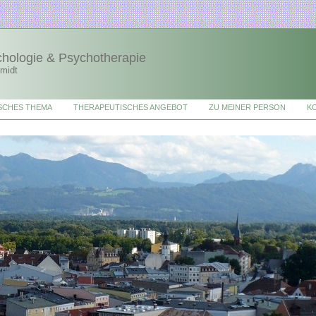
chologie & Psychotherapie
hmidt
SCHES THEMA
THERAPEUTISCHES ANGEBOT
ZU MEINER PERSON
K